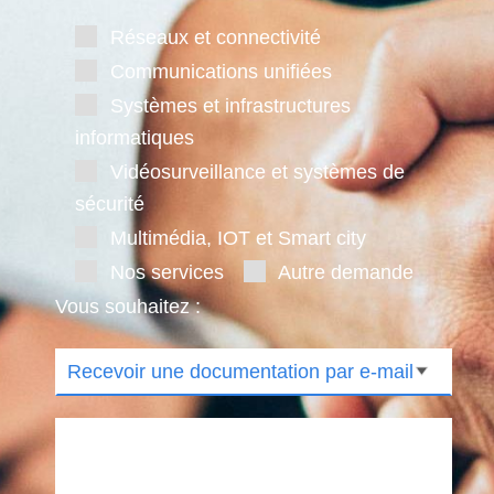
Réseaux et connectivité
Communications unifiées
Systèmes et infrastructures
informatiques
Vidéosurveillance et systèmes de
sécurité
Multimédia, IOT et Smart city
Nos services
Autre demande
Vous souhaitez :