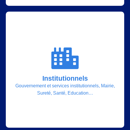
Nos solutions
Institutionnels
Datacenter, Cloud, IT, Réseaux, Smart City,
Signalétique numérique, Salles de conférence
Gouvernement et services institutionnels, Mairie,
numérique, Equipement multimédia, Contrôle
Sureté, Santé, Education…
d’accès, Vidéosurveillance…