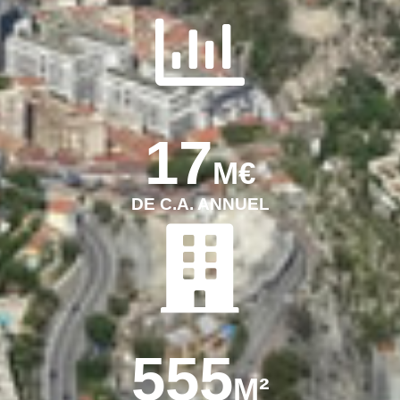
17
M€
DE C.A. ANNUEL
555
M²