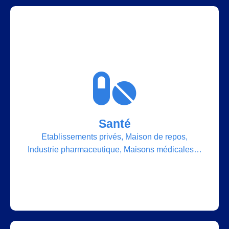
Nos solutions
Santé
Datacenter, Cloud, IT, Réseaux, Communications
unifiées, Contrôle d’accès, Vidéosurveillance,
Etablissements privés, Maison de repos,
Domotique, Signalétique numérique,
Industrie pharmaceutique, Maisons médicales…
Equipements multimédias…