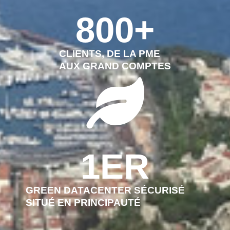
800
+
CLIENTS, DE LA PME
AUX GRAND COMPTES
1
ER
GREEN DATACENTER SÉCURISÉ
SITUÉ EN PRINCIPAUTÉ