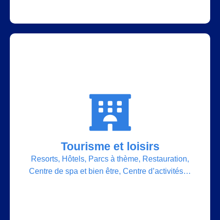
Nos solutions
Datacenter, Cloud, IT et Réseaux,
Tourisme et loisirs
Communications unifiées, Signalétique
Resorts, Hôtels, Parcs à thème, Restauration,
numérique, Equipements multimédia,
Centre de spa et bien être, Centre d’activités…
Domotique, Contrôle d’accès et
Vidéosurveillance…