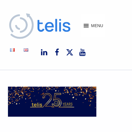
Telis
MENU
TELIS, VOS PROJETS NUMÉRIQUES À MONACO ET À L'INTERNATIONAL