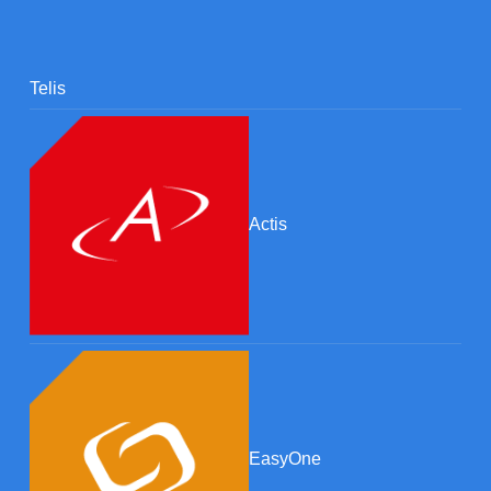
Telis
Actis
EasyOne