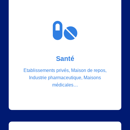
Nos solutions
Santé
Datacenter, Cloud, IT, Réseaux,
Etablissements privés, Maison de repos,
Communications unifiées, Contrôle d’accès,
Industrie pharmaceutique, Maisons
Vidéosurveillance, Domotique, Signalétique
médicales…
numérique, Equipements multimédias…