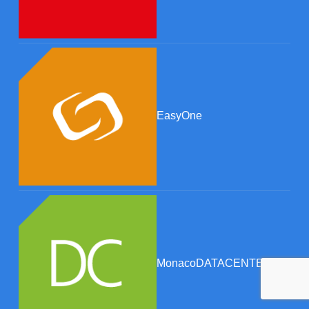
EasyOne
MonacoDATACENTER