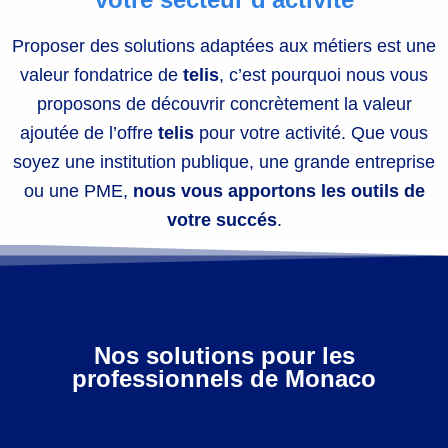
d
Proposer des solutions adaptées aux métiers est une
e
valeur fondatrice de
telis
, c’est pourquoi nous vous
proposons de découvrir concrètement la valeur
l
ajoutée de l’offre
telis
pour votre activité. Que vous
a
soyez une institution publique, une grande entreprise
ou une PME,
nous vous apportons les outils de
t
votre succés
.
r
a
n
Nos solutions pour les
professionnels de Monaco
s
i