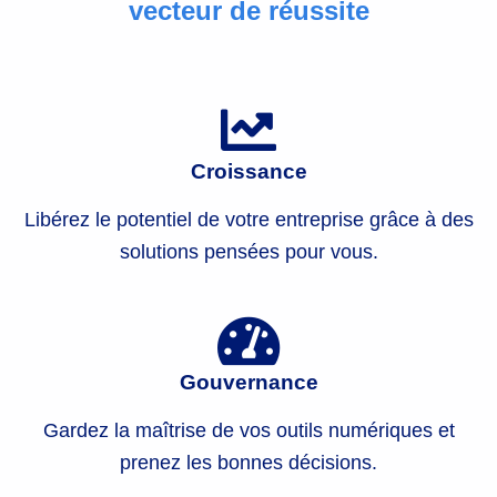
vecteur de réussite
s
,
p
a
Croissance
r
Libérez le potentiel de votre entreprise grâce à des
solutions pensées pour vous.
t
e
n
Gouvernance
a
Gardez la maîtrise de vos outils numériques et
prenez les bonnes décisions.
i