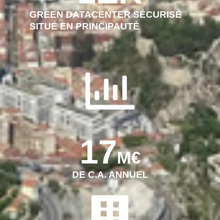
GREEN DATACENTER SÉCURISÉ
SITUÉ EN PRINCIPAUTÉ
17
M€
DE C.A. ANNUEL