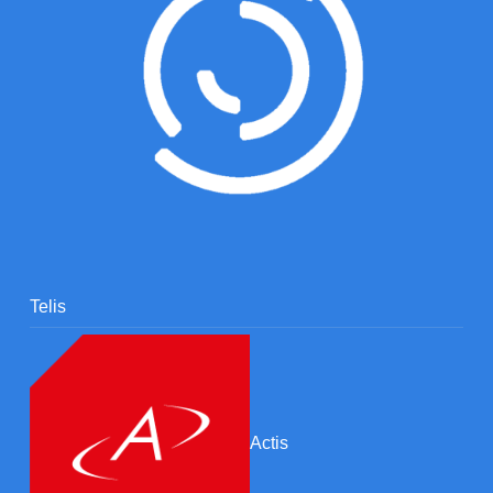
Telis
Actis