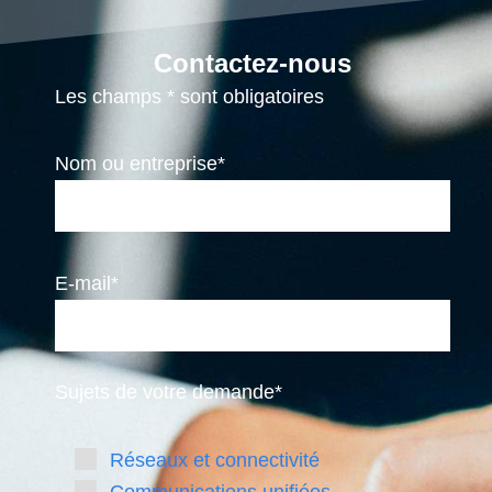
Contactez-nous
Les champs * sont obligatoires
Nom ou entreprise*
E-mail*
Sujets de votre demande*
Réseaux et connectivité
Communications unifiées