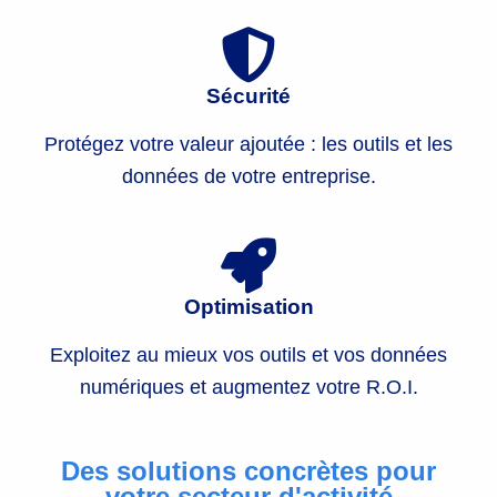
r
e
Sécurité
i
Protégez votre valeur ajoutée : les outils et les
n
données de votre entreprise.
n
o
Optimisation
v
Exploitez au mieux vos outils et vos données
a
numériques et augmentez votre R.O.I.
n
Des solutions concrètes pour
t
votre secteur d'activité