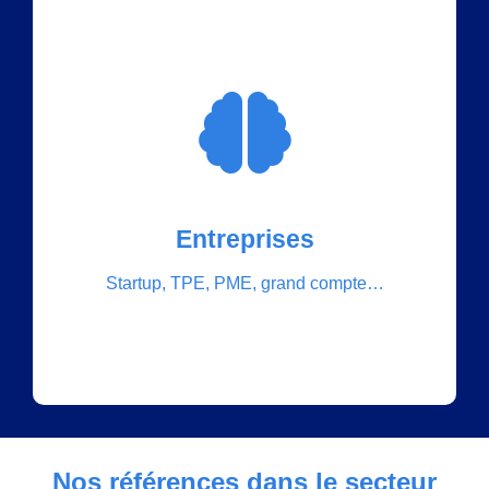
Découvrir les services
Entreprises
Cloud, IT, Réseaux, Communications unifiées,
Startup, TPE, PME, grand compte…
Vidéosurveillance…
Nos références dans le secteur