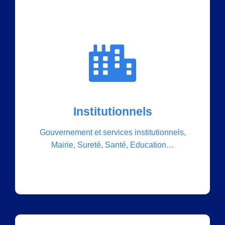
Nos solutions
Institutionnels
Datacenter, Cloud, IT, Réseaux, Smart City,
Signalétique numérique, Salles de conférence
Gouvernement et services institutionnels,
numérique, Equipement multimédia, Contrôle
Mairie, Sureté, Santé, Education…
d’accès, Vidéosurveillance…