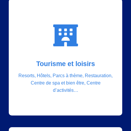
q
u
e
à
Nos solutions
M
Tourisme et loisirs
Datacenter, Cloud, IT et Réseaux,
o
Communications unifiées, Signalétique
Resorts, Hôtels, Parcs à thème, Restauration,
numérique, Equipements multimédia,
Centre de spa et bien être, Centre
n
Domotique, Contrôle d’accès et
d’activités…
Vidéosurveillance…
a
c
o