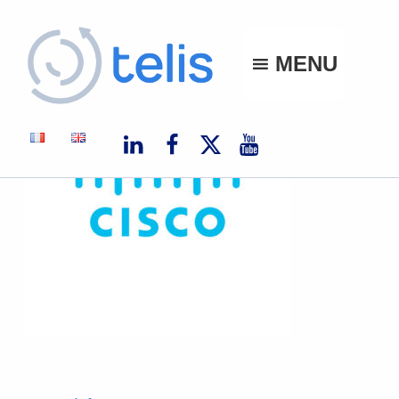
Telis
MENU
TELIS, VOS PROJETS NUMÉRIQUES À MONACO ET À L'INTERNATIONAL