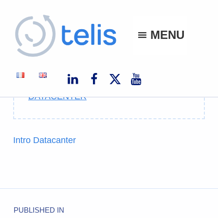
Telis
MENU
TELIS, VOS PROJETS NUMÉRIQUES À MONACO ET À L'INTERNATIONAL
Download attachment file:
Intro
DATACENTER
Intro Datacanter
PUBLISHED IN