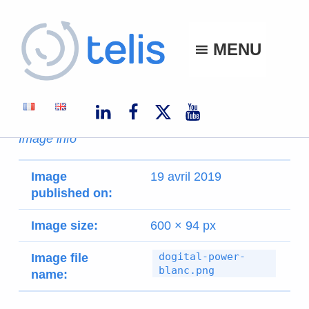
Telis
MENU
TELIS, VOS PROJETS NUMÉRIQUES À MONACO ET À L'INTERNATIONAL
Image info
Image
19 avril 2019
published on:
Image size:
600 × 94 px
dogital-power-
Image file
blanc.png
name: