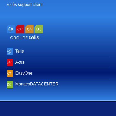
Accès support client
Telis
Actis
EasyOne
MonacoDATACENTER