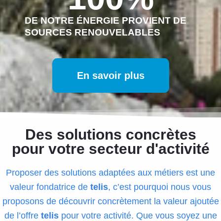
DE NOTRE ÉNERGIE PROVIENT DE
SOURCES RENOUVELABLES
En savoir plus
Des solutions concrètes
pour votre secteur d'activité
Proposer des solutions adaptées aux métiers est une
valeur fondatrice de
telis
, c’est pourquoi nous vous
proposons de découvrir concrètement la valeur ajoutée
de l’offre
telis
pour votre activité. Que vous soyez une