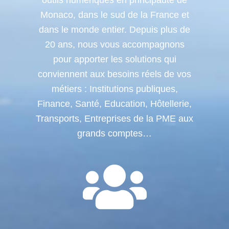
outils numériques en principauté de
Monaco, dans le sud de la France et
dans le monde entier. Depuis plus de
20 ans, nous vous accompagnons
pour apporter les solutions qui
conviennent aux besoins réels de vos
métiers : Institutions publiques,
Finance, Santé, Education, Hôtellerie,
Transports, Entreprises de la PME aux
grands comptes…