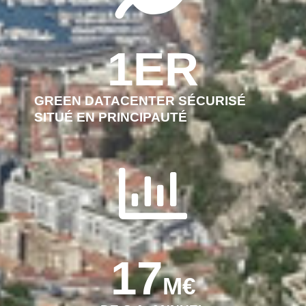
1
ER
GREEN DATACENTER SÉCURISÉ
SITUÉ EN PRINCIPAUTÉ
17
M€