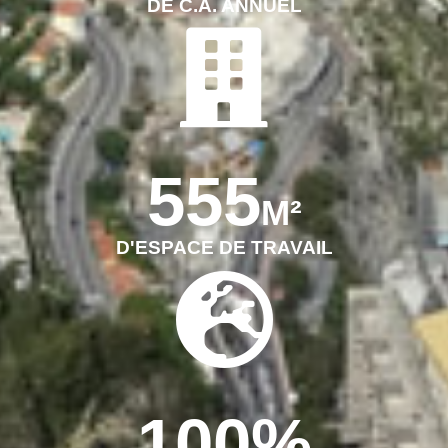
DE C.A. ANNUEL
555
M²
D'ESPACE DE TRAVAIL
100
%