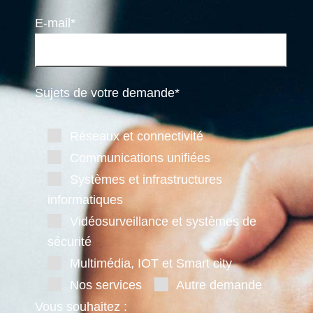
E-mail*
Sujets de votre demande*
Réseaux et connectivité
Communications unifiées
Systèmes et infrastructures
informatiques
Vidéosurveillance et systèmes de
sécurité
Multimédia, IOT et Smart city
Nos services
Autre demande
Vous souhaitez :