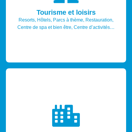
Nos solutions
Datacenter, Cloud, IT et Réseaux,
Tourisme et loisirs
Communications unifiées, Signalétique
Resorts, Hôtels, Parcs à thème, Restauration,
numérique, Equipements multimédia,
Centre de spa et bien être, Centre d’activités…
Domotique, Contrôle d’accès et
Vidéosurveillance…
Nos solutions