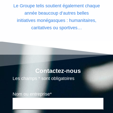
Le Groupe telis soutient également chaque
année beaucoup d’autres belles
initiatives
monégasques :
humanitaires,
caritatives ou sportives…
Contactez-nous
Les champs * sont obligatoires
Nom ou entreprise*