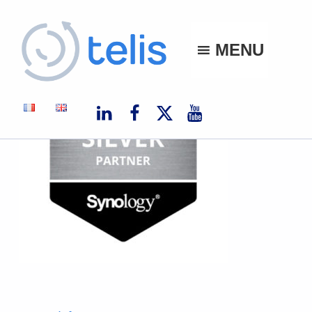
Telis
MENU
TELIS, VOS PROJETS NUMÉRIQUES À MONACO ET À L'INTERNATIONAL