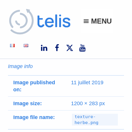
Telis
MENU
TELIS, VOS PROJETS NUMÉRIQUES À MONACO ET À L'INTERNATIONAL
Image info
Image published
11 juillet 2019
on:
Image size:
1200 × 283 px
texture-
Image file name:
herbe.png