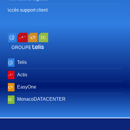
Accès support client
Telis
Actis
EasyOne
MonacoDATACENTER