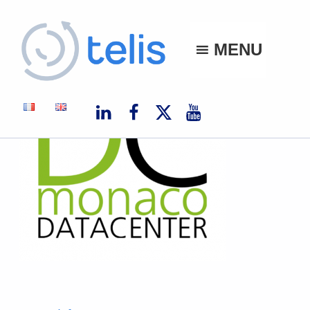
Telis
MENU
TELIS, VOS PROJETS NUMÉRIQUES À MONACO ET À L'INTERNATIONAL